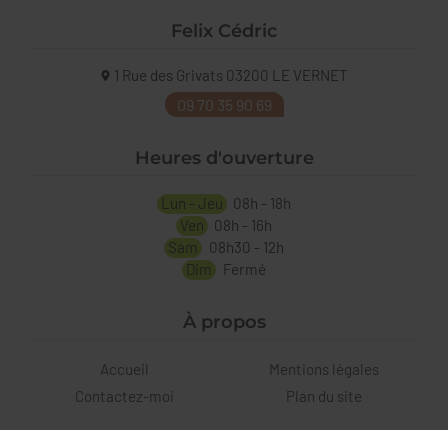
Felix Cédric
1 Rue des Grivats
03200
LE VERNET
09 70 35 90 69
Heures d'ouverture
Lun - Jeu
08h - 18h
Ven
08h - 16h
Sam
08h30 - 12h
Dim
Fermé
À propos
Accueil
Mentions légales
Contactez-moi
Plan du site